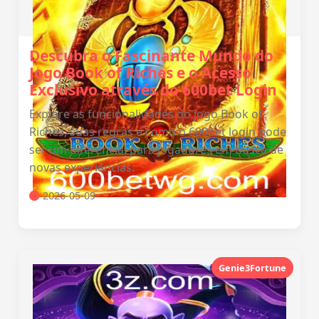
Descubra o Fascinante Mundo do
Jogo Book of Riches e o Acesso
Exclusivo através do 600bet Login
Explore as funcionalidades do jogo Book of
Riches, suas regras e como o 600bet login pode
ser um diferencial para jogadores em busca de
novas experiências.
2026-05-09
Genie3Fortune