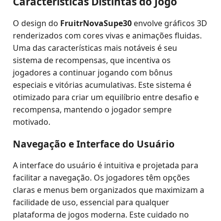
Características Distintas do Jogo
O design do
FruitrNovaSupe30
envolve gráficos 3D
renderizados com cores vivas e animações fluidas.
Uma das características mais notáveis é seu
sistema de recompensas, que incentiva os
jogadores a continuar jogando com bônus
especiais e vitórias acumulativas. Este sistema é
otimizado para criar um equilíbrio entre desafio e
recompensa, mantendo o jogador sempre
motivado.
Navegação e Interface do Usuário
A interface do usuário é intuitiva e projetada para
facilitar a navegação. Os jogadores têm opções
claras e menus bem organizados que maximizam a
facilidade de uso, essencial para qualquer
plataforma de jogos moderna. Este cuidado no