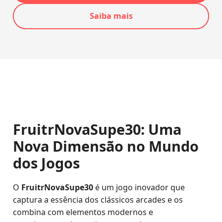
Saiba mais
FruitrNovaSupe30: Uma
Nova Dimensão no Mundo
dos Jogos
O
FruitrNovaSupe30
é um jogo inovador que
captura a essência dos clássicos arcades e os
combina com elementos modernos e