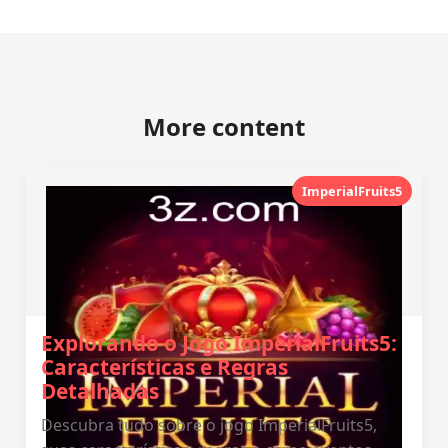
More content
ImperialFruits5
Explorando o Jogo ImperialFruits5:
Características e Regras
Detalhadas
Descubra tudo sobre o jogo ImperialFruits5,