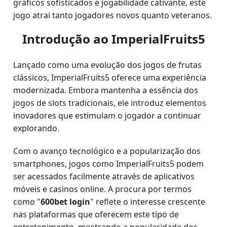
gráficos sofisticados e jogabilidade cativante, este
jogo atrai tanto jogadores novos quanto veteranos.
Introdução ao ImperialFruits5
Lançado como uma evolução dos jogos de frutas
clássicos, ImperialFruits5 oferece uma experiência
modernizada. Embora mantenha a essência dos
jogos de slots tradicionais, ele introduz elementos
inovadores que estimulam o jogador a continuar
explorando.
Com o avanço tecnológico e a popularização dos
smartphones, jogos como ImperialFruits5 podem
ser acessados facilmente através de aplicativos
móveis e casinos online. A procura por termos
como "
600bet login
" reflete o interesse crescente
nas plataformas que oferecem este tipo de