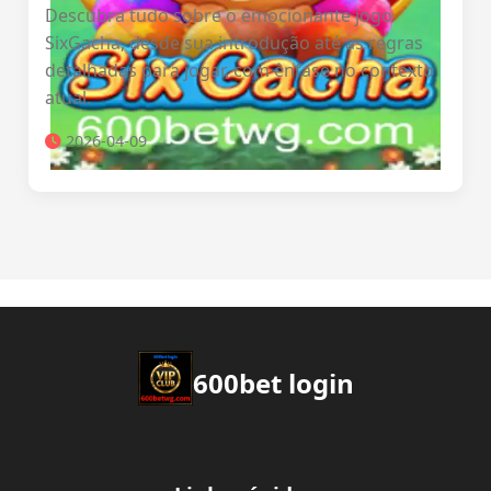
Descubra tudo sobre o emocionante jogo
SixGacha, desde sua introdução até as regras
detalhadas para jogar, com ênfase no contexto
atual.
2026-04-09
600bet login