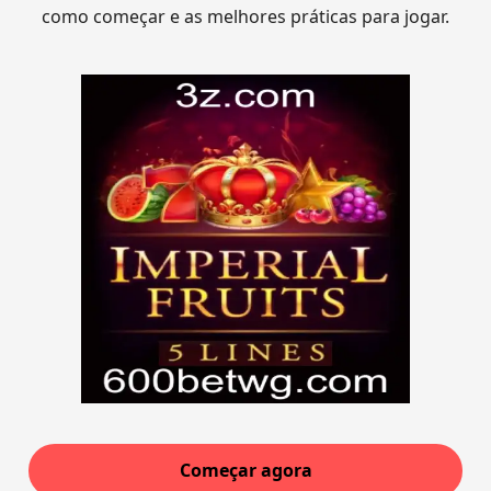
como começar e as melhores práticas para jogar.
Começar agora