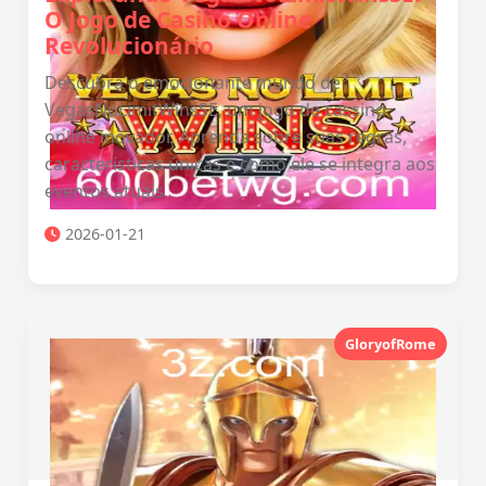
O Jogo de Casino Online
Revolucionário
Descubra o emocionante mundo de
VegasNoLimitWinsSE, um jogo de cassino
online inovador. Aprenda sobre suas regras,
características únicas e como ele se integra aos
eventos atuais.
2026-01-21
GloryofRome