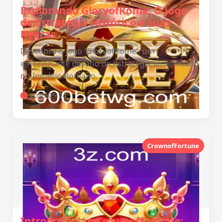
Explorando GloryofRome: O Jogo
de Estratégia Histórico e Suas
Regras
Descubra o jogo 'GloryofRome', um
emocionante desafio de estratégia ambientado
no Império Romano.
2026-05-14
CrownofFortune
Introdução ao CrownofFortune: