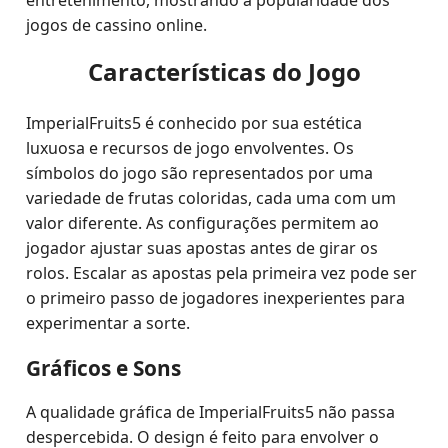
entretenimento, mostrando a popularidade dos
jogos de cassino online.
Características do Jogo
ImperialFruits5 é conhecido por sua estética
luxuosa e recursos de jogo envolventes. Os
símbolos do jogo são representados por uma
variedade de frutas coloridas, cada uma com um
valor diferente. As configurações permitem ao
jogador ajustar suas apostas antes de girar os
rolos. Escalar as apostas pela primeira vez pode ser
o primeiro passo de jogadores inexperientes para
experimentar a sorte.
Gráficos e Sons
A qualidade gráfica de ImperialFruits5 não passa
despercebida. O design é feito para envolver o