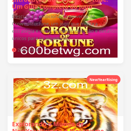
Um Guia Completo do Jogo
Descubra o emocionante universo de
CrownofFortune, um jogo que mistura
estratégia e sorte, trazendo diversão e desafios
únicos para os jogadores.
2026-03-30
NewYearRising
Explorando o Mundo de