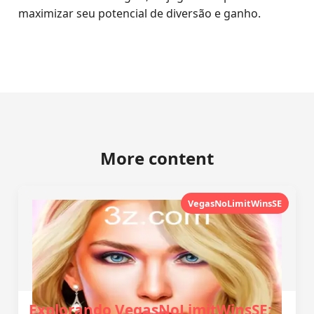
maximizar seu potencial de diversão e ganho.
More content
VegasNoLimitWinsSE
Explorando VegasNoLimitWinsSE: