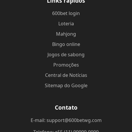
Links rápidos
600bet login
Loteria
Mahjong
Bingo online
Jogos de sabong
Promoções
Central de Notícias
Sitemap do Google
Contato
E-mail: support@600betwg.com