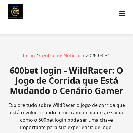
Início
/
Central de Notícias
/ 2026-03-31
600bet login - WildRacer: O
Jogo de Corrida que Está
Mudando o Cenário Gamer
Explore tudo sobre WildRacer, o jogo de corrida que
está revolucionando o mercado de games, e saiba
como o 600bet login pode ser uma chave
importante para sua experiência de jogo.