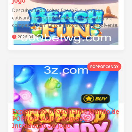
Jogo
Descubra tudo sobre BeachFun, um jogo
cativante que combina diversão, estratégia e
competição em um cenário praiano envolvente.
2026-04-19
POPPOPCANDY
Explorando o Fascinante Mundo de
POPPOPCANDY: Regras e
Introdução ao Jogo