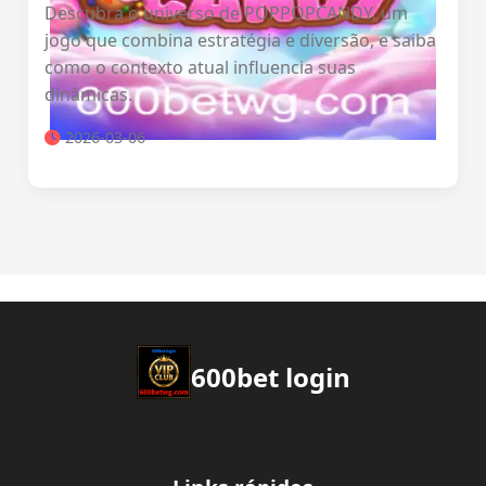
Descubra o universo de POPPOPCANDY, um
jogo que combina estratégia e diversão, e saiba
como o contexto atual influencia suas
dinâmicas.
2026-03-06
600bet login