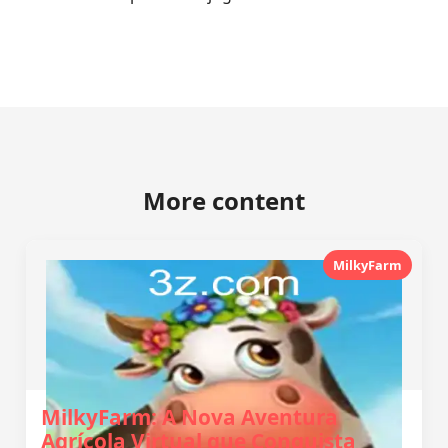
More content
MilkyFarm
MilkyFarm: A Nova Aventura
Agrícola Virtual que Conquista