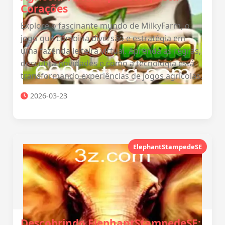
Corações
Explore o fascinante mundo de MilkyFarm, o
jogo que combina diversão e estratégia em
uma fazenda leiteira virtual. Aprenda as regras,
descubra novidades e como a tecnologia está
transformando experiências de jogos agrícolas.
2026-03-23
ElephantStampedeSE
Descobrindo ElephantStampedeSE: