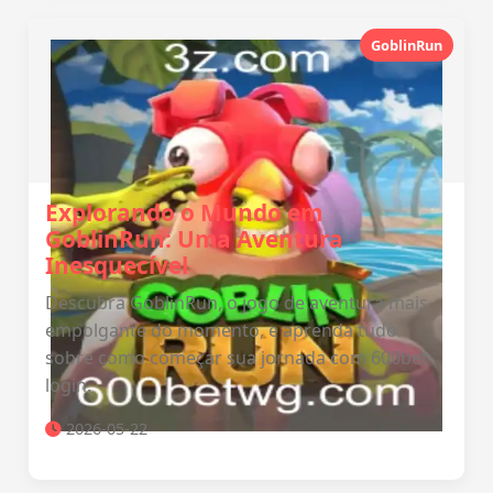
GoblinRun
Explorando o Mundo em
GoblinRun: Uma Aventura
Inesquecível
Descubra GoblinRun, o jogo de aventura mais
empolgante do momento, e aprenda tudo
sobre como começar sua jornada com 600bet
login.
2026-05-22