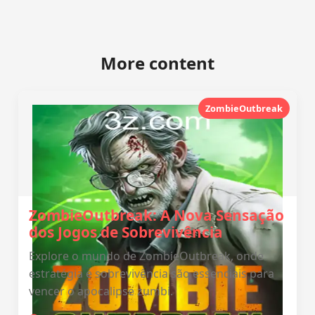
More content
ZombieOutbreak
ZombieOutbreak: A Nova Sensação
dos Jogos de Sobrevivência
Explore o mundo de ZombieOutbreak, onde
estratégia e sobrevivência são essenciais para
vencer o apocalipse zumbi.