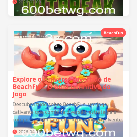
2026-02-09
BeachFun
Explore o Universo Divertido de
BeachFun: O Guia Definitivo do
Jogo
Descubra tudo sobre BeachFun, um jogo
cativante que combina diversão, estratégia e
competição em um cenário praiano envolvente.
2026-04-19