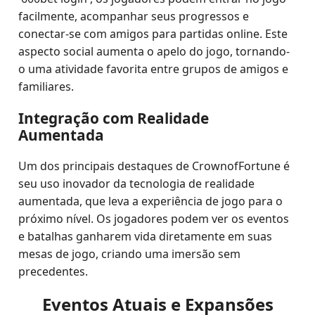
facilmente, acompanhar seus progressos e
conectar-se com amigos para partidas online. Este
aspecto social aumenta o apelo do jogo, tornando-
o uma atividade favorita entre grupos de amigos e
familiares.
Integração com Realidade
Aumentada
Um dos principais destaques de CrownofFortune é
seu uso inovador da tecnologia de realidade
aumentada, que leva a experiência de jogo para o
próximo nível. Os jogadores podem ver os eventos
e batalhas ganharem vida diretamente em suas
mesas de jogo, criando uma imersão sem
precedentes.
Eventos Atuais e Expansões