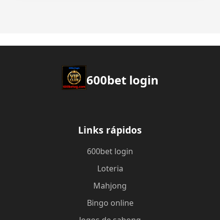
600bet login
Links rápidos
600bet login
Loteria
Mahjong
Bingo online