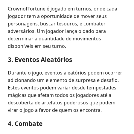
CrownofFortune é jogado em turnos, onde cada
jogador tem a oportunidade de mover seus
personagens, buscar tesouros, e combater
adversários. Um jogador lança o dado para
determinar a quantidade de movimentos
disponíveis em seu turno.
3. Eventos Aleatórios
Durante o jogo, eventos aleatórios podem ocorrer,
adicionando um elemento de surpresa e desafio.
Estes eventos podem variar desde tempestades
mágicas que afetam todos os jogadores até a
descoberta de artefatos poderosos que podem
virar o jogo a favor de quem os encontra.
4. Combate