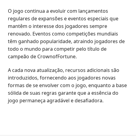
O jogo continua a evoluir com lançamentos
regulares de expansões e eventos especiais que
mantêm o interesse dos jogadores sempre
renovado. Eventos como competições mundiais
têm ganhado popularidade, atraindo jogadores de
todo o mundo para competir pelo título de
campeão de CrownofFortune.
A cada nova atualização, recursos adicionais são
introduzidos, fornecendo aos jogadores novas
formas de se envolver com o jogo, enquanto a base
sólida de suas regras garante que a essência do
jogo permaneça agradável e desafiadora.