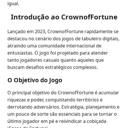
igual.
Introdução ao CrownofFortune
Lançado em 2023, CrownofFortune rapidamente se
destacou no cenário dos jogos de tabuleiro digitais,
atraindo uma comunidade internacional de
entusiastas. O jogo foi projetado para atender
tanto jogadores casuais quanto aqueles que
buscam desafios estratégicos complexos.
O Objetivo do Jogo
O principal objetivo do CrownofFortune é acumular
riquezas e poder, conquistando territórios e
derrotando adversários. Estratégia, planejamento e
um pouco de sorte são essenciais para se tornar o
último jogador em pé e reivindicar a cobiçada