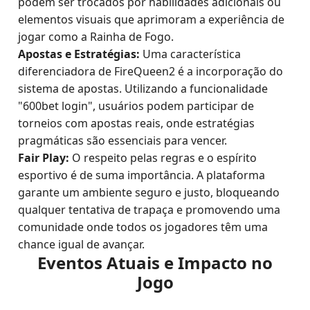
podem ser trocados por habilidades adicionais ou
elementos visuais que aprimoram a experiência de
jogar como a Rainha de Fogo.
Apostas e Estratégias:
Uma característica
diferenciadora de FireQueen2 é a incorporação do
sistema de apostas. Utilizando a funcionalidade
"600bet login", usuários podem participar de
torneios com apostas reais, onde estratégias
pragmáticas são essenciais para vencer.
Fair Play:
O respeito pelas regras e o espírito
esportivo é de suma importância. A plataforma
garante um ambiente seguro e justo, bloqueando
qualquer tentativa de trapaça e promovendo uma
comunidade onde todos os jogadores têm uma
chance igual de avançar.
Eventos Atuais e Impacto no
Jogo