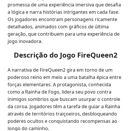
promessa de uma experiência imersiva que desafia
a lógica e narra histórias intrigantes em cada fase.
Os jogadores encontram personagens ricamente
detalhados, animados com gráficos de última
geração, que contribuem para uma experiência de
jogo inovadora.
Descrição do Jogo FireQueen2
A narrativa de FireQueen2 gira em torno de um
poderoso reino em meio a uma batalha épica entre
forças elementares. A protagonista, conhecida
como a Rainha de Fogo, lidera seu povo contra
inimigos sombrios que buscam usurpar o controle
da coroa. Jogadores têm a tarefa de guiar a Rainha
através de territórios traiçoeiros, desbloqueando
poderes ocultos e conquistando recompensas ao
longo do caminho.