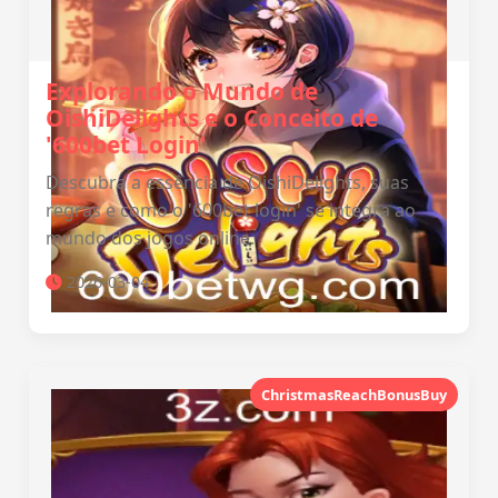
Explorando o Mundo de
OishiDelights e o Conceito de
'600bet Login'
Descubra a essência de OishiDelights, suas
regras e como o '600bet login' se integra ao
mundo dos jogos online.
2026-03-04
ChristmasReachBonusBuy