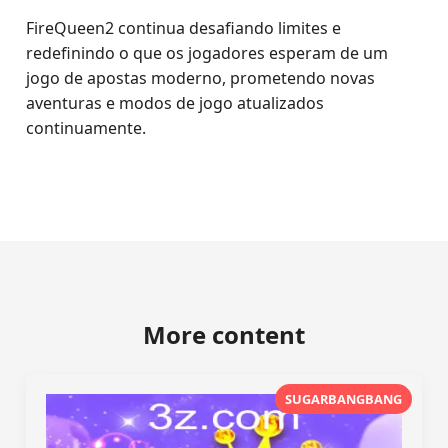
FireQueen2 continua desafiando limites e
redefinindo o que os jogadores esperam de um
jogo de apostas moderno, prometendo novas
aventuras e modos de jogo atualizados
continuamente.
More content
SUGARBANGBANG