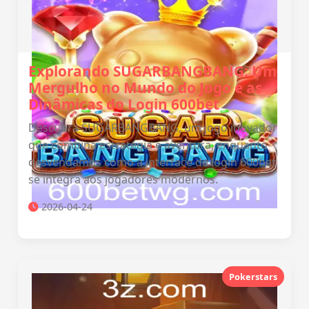
Explorando SUGARBANGBANG: Um
Mergulho no Mundo do Jogo e as
Dinâmicas do Login 600bet
Descubra SUGARBANGBANG, um jogo inovador
que combina estratégia e aventura, enquanto
desvendamos como a interface de login 600bet
se integra aos jogadores modernos.
2026-04-24
Pokerstars