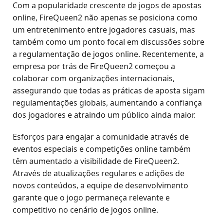
Com a popularidade crescente de jogos de apostas
online, FireQueen2 não apenas se posiciona como
um entretenimento entre jogadores casuais, mas
também como um ponto focal em discussões sobre
a regulamentação de jogos online. Recentemente, a
empresa por trás de FireQueen2 começou a
colaborar com organizações internacionais,
assegurando que todas as práticas de aposta sigam
regulamentações globais, aumentando a confiança
dos jogadores e atraindo um público ainda maior.
Esforços para engajar a comunidade através de
eventos especiais e competições online também
têm aumentado a visibilidade de FireQueen2.
Através de atualizações regulares e adições de
novos conteúdos, a equipe de desenvolvimento
garante que o jogo permaneça relevante e
competitivo no cenário de jogos online.