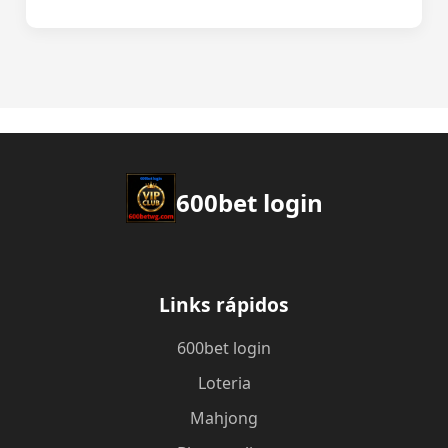
600bet login
Links rápidos
600bet login
Loteria
Mahjong