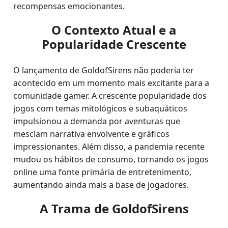
recompensas emocionantes.
O Contexto Atual e a
Popularidade Crescente
O lançamento de GoldofSirens não poderia ter
acontecido em um momento mais excitante para a
comunidade gamer. A crescente popularidade dos
jogos com temas mitológicos e subaquáticos
impulsionou a demanda por aventuras que
mesclam narrativa envolvente e gráficos
impressionantes. Além disso, a pandemia recente
mudou os hábitos de consumo, tornando os jogos
online uma fonte primária de entretenimento,
aumentando ainda mais a base de jogadores.
A Trama de GoldofSirens