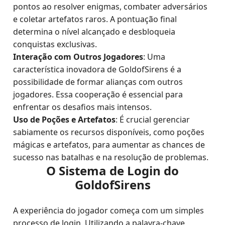
pontos ao resolver enigmas, combater adversários
e coletar artefatos raros. A pontuação final
determina o nível alcançado e desbloqueia
conquistas exclusivas.
Interação com Outros Jogadores
: Uma
característica inovadora de GoldofSirens é a
possibilidade de formar alianças com outros
jogadores. Essa cooperação é essencial para
enfrentar os desafios mais intensos.
Uso de Poções e Artefatos
: É crucial gerenciar
sabiamente os recursos disponíveis, como poções
mágicas e artefatos, para aumentar as chances de
sucesso nas batalhas e na resolução de problemas.
O Sistema de Login do
GoldofSirens
A experiência do jogador começa com um simples
processo de login. Utilizando a palavra-chave