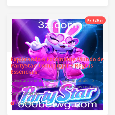
PartyStar
Explorando o Fascinante Mundo de
PartyStar: Como Jogar e Regras
Essenciais
Descubra o emocionante jogo de tabuleiro
PartyStar e aprenda tudo sobre suas regras e
como começar.
2026-05-20