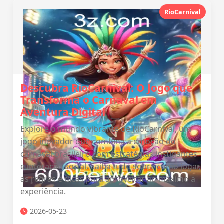
RioCarnival
Descubra RioCarnival: O Jogo que
Transforma o Carnaval em
Aventura Digital
Explore o mundo vibrante de RioCarnival, um
jogo inovador que combina a emoção do
carnaval brasileiro com estratégias instigantes
e interação social. Saiba tudo sobre como jogar,
as regras e dicas para aproveitar ao máximo a
experiência.
2026-05-23